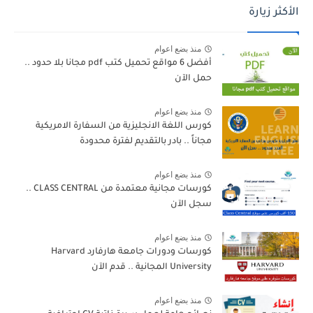
الأكثر زيارة
منذ بضع اعوام
أفضل 6 مواقع تحميل كتب pdf مجانا بلا حدود ..
حمل الآن
منذ بضع اعوام
كورس اللغة الانجليزية من السفارة الامريكية
مجاناً .. بادر بالتقديم لفترة محدودة
منذ بضع اعوام
كورسات مجانية معتمدة من CLASS CENTRAL ..
سجل الآن
منذ بضع اعوام
كورسات ودورات جامعة هارفارد Harvard
University المجانية .. قدم الآن
منذ بضع اعوام